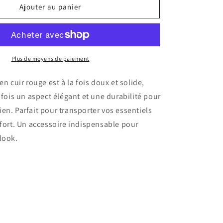
de
Ajouter au panier
Mini
sac
tote
en
cuir
Plus de moyens de paiement
rouge
en cuir rouge est à la fois doux et solide,
a fois un aspect élégant et une durabilité pour
en. Parfait pour transporter vos essentiels
nfort. Un accessoire indispensable pour
look.