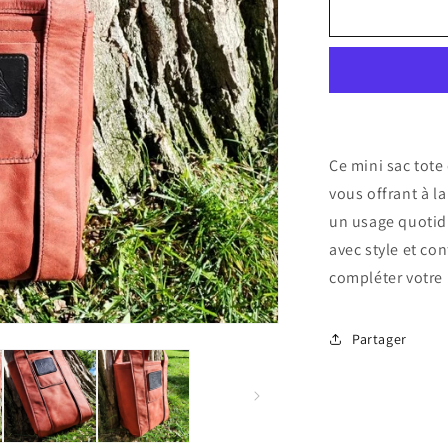
de
Mini
sac
tote
en
cuir
rouge
Ce mini sac tote 
vous offrant à l
un usage quotidi
avec style et co
compléter votre 
Partager