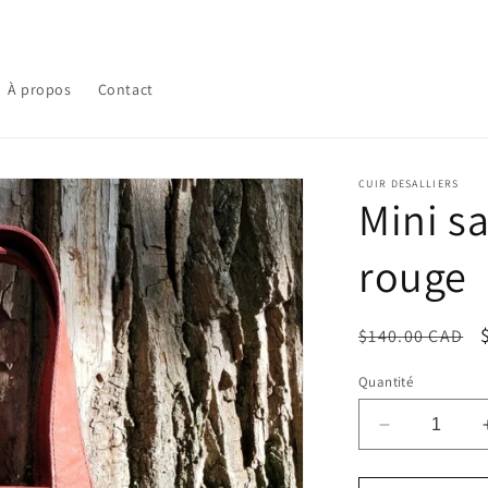
À propos
Contact
CUIR DESALLIERS
Mini sa
rouge
Prix
$140.00 CAD
habituel
Quantité
Réduire
la
quantité